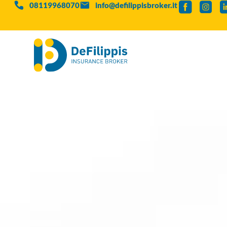
08119968070
info@defilippisbroker.it