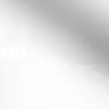
rni
a