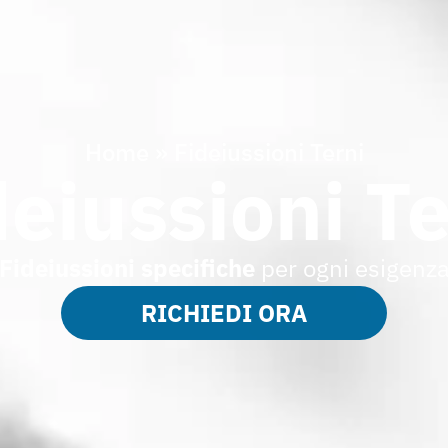
Home
»
Fideiussioni Terni
deiussioni Te
Fideiussioni specifiche
per ogni esigenz
RICHIEDI ORA