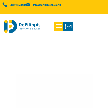
08119968070
info@defilippisbroker.it