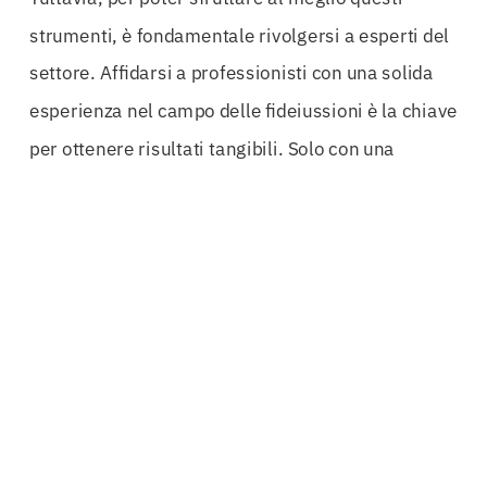
strumenti, è fondamentale rivolgersi a esperti del
settore. Affidarsi a professionisti con una solida
esperienza nel campo delle fideiussioni è la chiave
per ottenere risultati tangibili. Solo con una
consulenza dedicata è possibile analizzare i rischi
e personalizzare le fideiussioni in base alle
specifiche necessità aziendali. Giornate di lavoro
e impegni possono distogliere l’attenzione dalla
parte più importante: garantire il proprio business.
Ecco perché è essenziale avere al proprio fianco
esperti in fideiussioni.