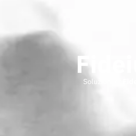
Fidei
Soluzioni di
Fid