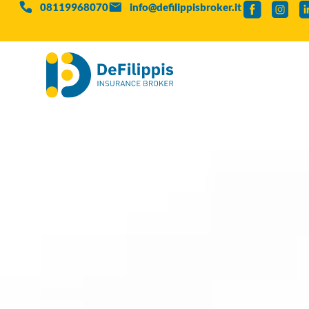
08119968070
info@defilippisbroker.it