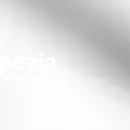
Spezia
e
Diritto Privato