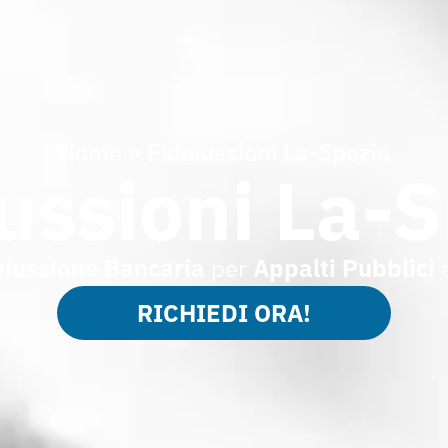
Home
»
Fideiussioni La-Spezia
ussioni La-
eiussione Bancaria
per
Appalti Pubblici
RICHIEDI ORA!