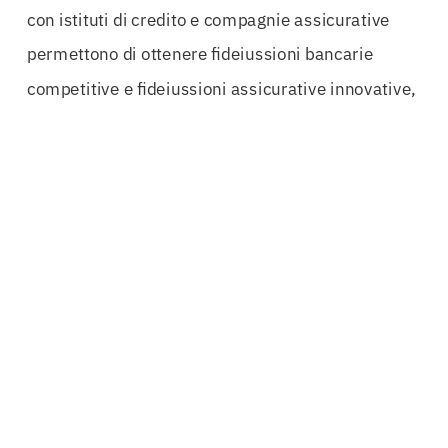
con istituti di credito e compagnie assicurative
permettono di ottenere fideiussioni bancarie
competitive e fideiussioni assicurative innovative,
creando così opportunità di crescita e sviluppo per
le aziende. Questo aspetto è particolarmente
rilevante per le piccole e medie imprese, che
spesso si trovano a fronteggiare sfide maggiori
rispetto ai concorrenti più grandi.
In un contesto economico in continua evoluzione,
le
Fideiussioni Crotone
offrono una risposta
concreta alle necessità di garanzia e sicurezza. Le
aziende che desiderano espandere il proprio