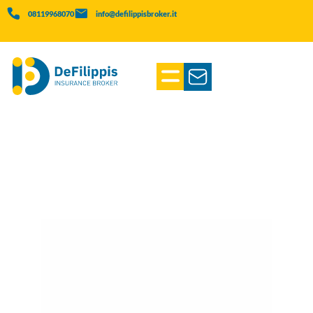
08119968070
info@defilippisbroker.it