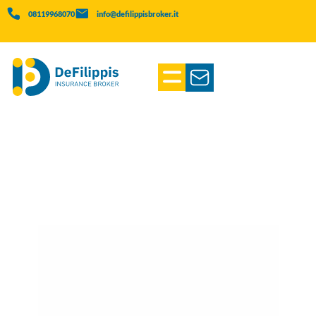
08119968070
info@defilippisbroker.it