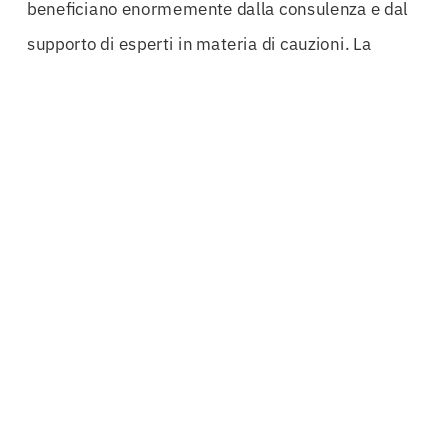
beneficiano enormemente dalla consulenza e dal
supporto di esperti in materia di cauzioni. La
complessità delle normative internazionali
richiede una profonda conoscenza del settore e
delle procedure specifiche per ogni paese. Relying
on experts ensures that your business complies
with all necessary regulations, avoiding potential
pitfalls that could lead to gravi perdite
economiche.
Avere un
rating internazionale
riconosciuto è un
altro aspetto che non può essere sottovalutato. Le
aziende con una reputazione consolidata possono