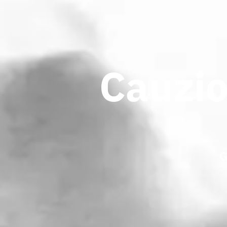
Cauzio
G