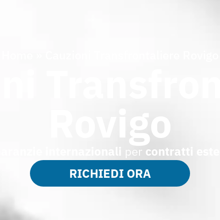
Home
»
Cauzioni Transfrontaliere Rovigo
ni Transfron
Rovigo
aranzie internazionali
per
contratti este
RICHIEDI ORA