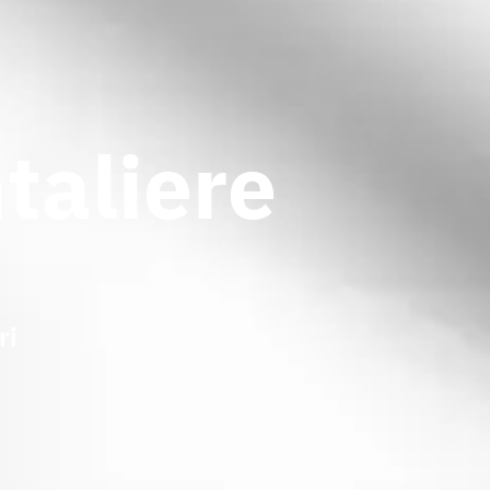
taliere
ri