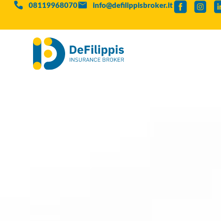
08119968070
info@defilippisbroker.it