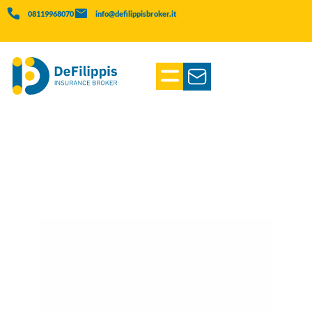
08119968070
info@defilippisbroker.it