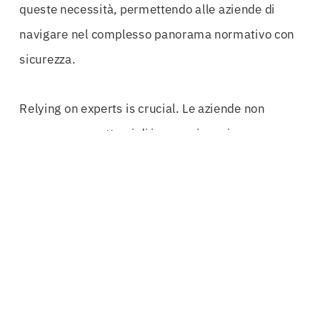
queste necessità, permettendo alle aziende di
navigare nel complesso panorama normativo con
sicurezza.
Relying on experts is crucial. Le aziende non
possono permettersi di improvvisare in un campo
così delicato. Solo attraverso la consulenza di
professionisti esperti in cauzioni transfrontaliere,
le imprese possono ottenere risultati tangibili. Gli
specialisti del settore sono in grado di fornire
un’analisi approfondita delle esigenze specifiche
di ciascun progetto, garantendo che ogni cauzione
sia personalizzata e conforme alle normative