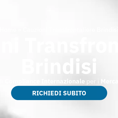
Home
»
Cauzioni Transfrontaliere Brindis
ni Transfron
Brindisi
di
Compliance Internazionale
per i
Merca
RICHIEDI SUBITO