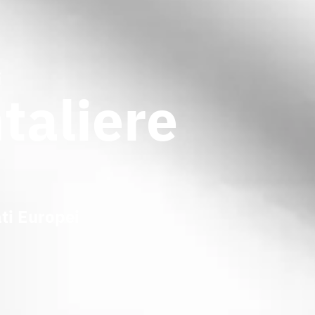
i
taliere
ti Europei