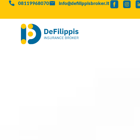
08119968070
info@defilippisbroker.it