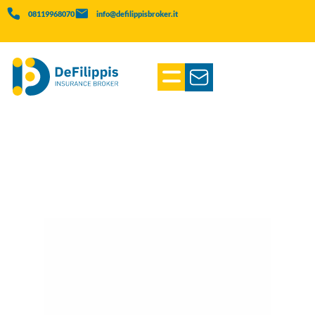
08119968070
info@defilippisbroker.it