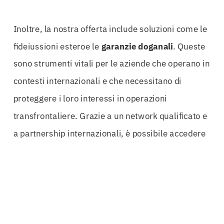
Inoltre, la nostra offerta include soluzioni come le
fideiussioni esteroe le
garanzie doganali
. Queste
sono strumenti vitali per le aziende che operano in
contesti internazionali e che necessitano di
proteggere i loro interessi in operazioni
transfrontaliere. Grazie a un network qualificato e
a partnership internazionali, è possibile accedere
a garanzie personalizzate che soddisfano le
specifiche esigenze di ogni progetto.
Un altro aspetto cruciale è l’importanza di avere
un rating internazionalericonosciuto. Le aziende