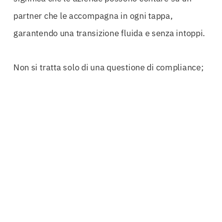
partner che le accompagna in ogni tappa,
garantendo una transizione fluida e senza intoppi.
Non si tratta solo di una questione di compliance;
si tratta di competitività. In un settore dove i
margini sono spesso risicati, ogni decisione
strategica può fare la differenza. Le
Cauzioni
Provvisorie Vicenza
offrono la possibilità di
partecipare a più gare, aumentando così le
opportunità di lavoro e di guadagno. Non
dimentichiamo che una
polizza
ben strutturata
può anche migliorare la reputazione aziendale,