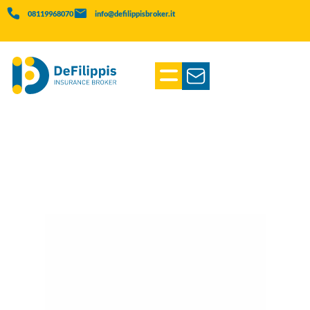
08119968070
info@defilippisbroker.it