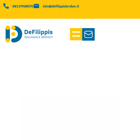
08119968070
info@defilippisbroker.it