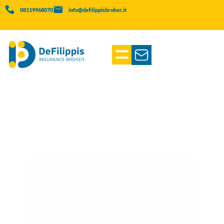
08119968070
info@defilippisbroker.it