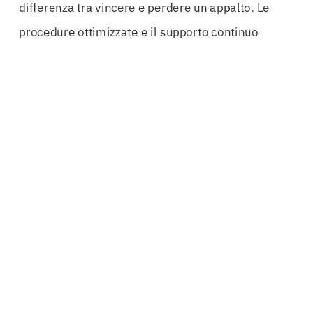
differenza tra vincere e perdere un appalto. Le
procedure ottimizzate e il supporto continuo
dall’emissione della
polizza
fino allo
svincolo
cauzione
permettono di ridurre i tempi di attesa e
di accelerare i processi decisionali. In questo
modo, le aziende possono concentrarsi sulle loro
attività principali, senza doversi preoccupare delle
complessità burocratiche.
La capacità di trasformare una
cauzione
provvisoria
in una
garanzia definitiva
è un altro
aspetto fondamentale che le aziende devono
considerare. Questo passaggio è cruciale per