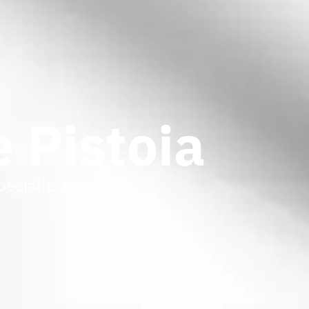
 Pistoia
pecializzazione