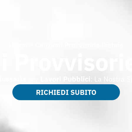
Home
»
Cauzioni Provvisorie Pistoia
i Provvisorie
iussoria
per
Lavori Pubblici
: La Nostra S
RICHIEDI SUBITO