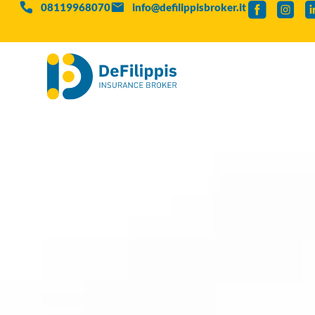
08119968070
info@defilippisbroker.it