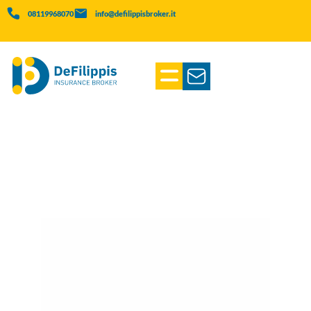
08119968070
info@defilippisbroker.it