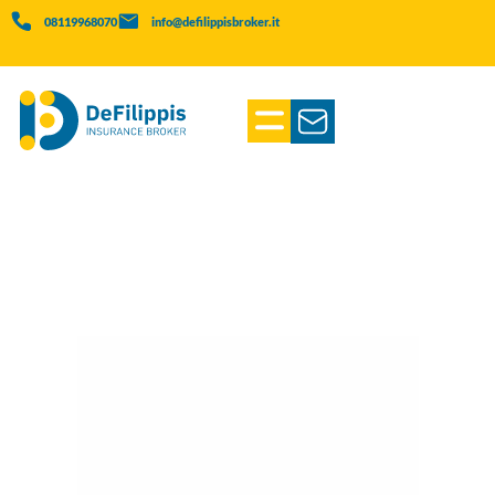
08119968070
info@defilippisbroker.it