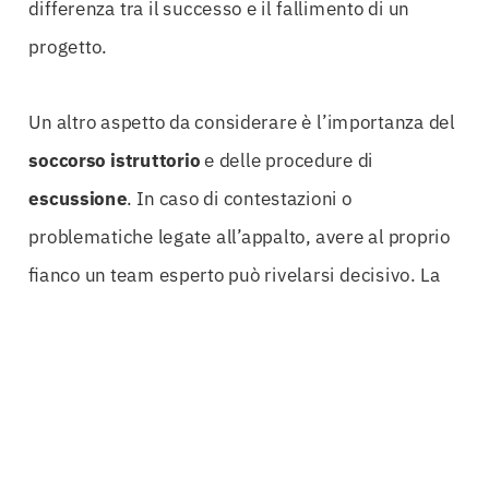
differenza tra il successo e il fallimento di un
progetto.
Un altro aspetto da considerare è l’importanza del
soccorso istruttorio
e delle procedure di
escussione
. In caso di contestazioni o
problematiche legate all’appalto, avere al proprio
fianco un team esperto può rivelarsi decisivo. La
consulenza di professionisti del settore permette
di affrontare con serenità eventuali difficoltà,
garantendo che ogni fase del processo sia gestita
in modo appropriato e tempestivo.