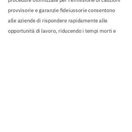
procedure ottimizzate per l’emissione di cauzioni
provvisorie e garanzie fideiussorie consentono
alle aziende di rispondere rapidamente alle
opportunità di lavoro, riducendo i tempi morti e
aumentando la competitività nel settore.
Inoltre, il supporto nella fase di
soccorso
istruttorio
è essenziale. Questo servizio aiuta le
aziende a risolvere eventuali problematiche che
potrebbero sorgere durante il processo di gara,
garantendo che non ci siano ostacoli alla
partecipazione. In un mercato così competitivo,
ogni dettaglio conta e avere un consulente esperto