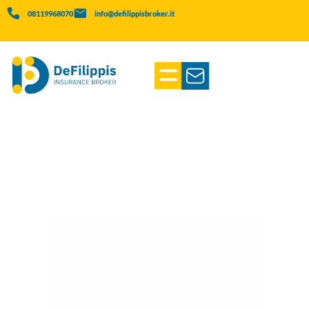
08119968070
info@defilippisbroker.it