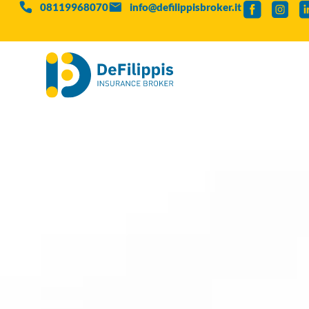
08119968070
info@defilippisbroker.it