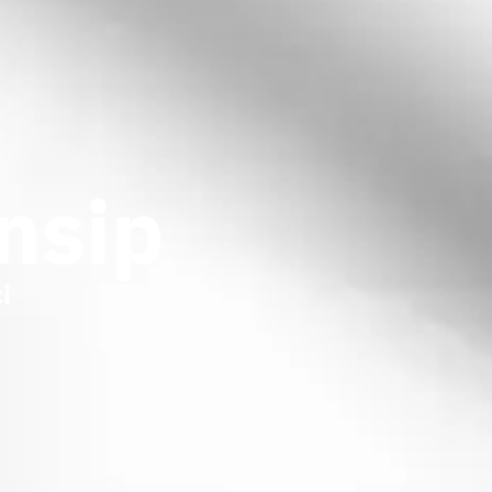
nsip
i