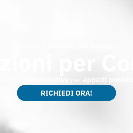
Home
»
Cauzioni per Consip
zioni per Co
Soluzioni
assicurative
per
appalti pubblic
RICHIEDI ORA!