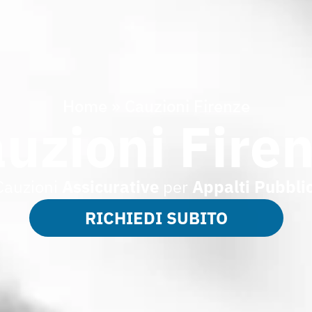
Home
»
Cauzioni Firenze
uzioni Fire
Cauzioni
Assicurative
per
Appalti Pubblic
RICHIEDI SUBITO