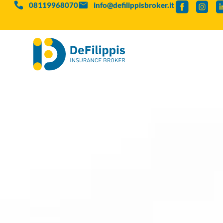
08119968070
info@defilippisbroker.it