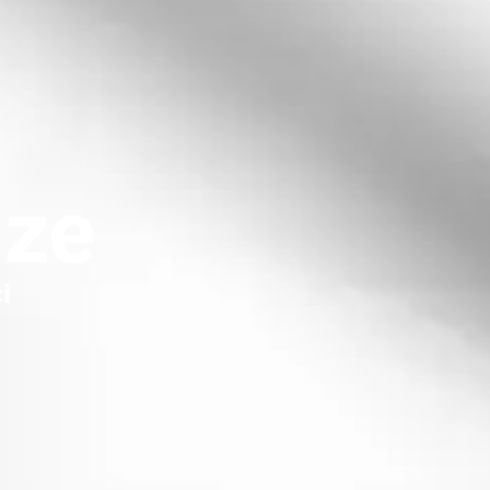
nze
i