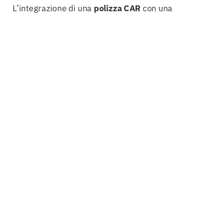
L’integrazione di una
polizza CAR
con una
cauzione
definitiva
crea un sistema di protezione
robusto e completo.
La consulenza normativa è un altro aspetto
fondamentale. Le imprese che si avvalgono di
esperti in
appalti
pubblici
possono evitare errori
costosi e garantire la conformità alle normative
vigenti. Le procedure di
svincolo
, in particolare,
possono essere complesse; tuttavia, l’assistenza
di professionisti esperti può semplificare il
processo, riducendo i tempi e massimizzando
l’efficienza operativa.