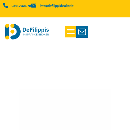
08119968070
info@defilippisbroker.it