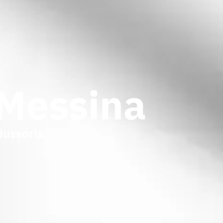
 Messina
iussoria