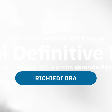
Home
»
Cauzioni Definitive Messina
i Definitive
 i tuoi
appalti
con la nostra
garanzia fide
RICHIEDI ORA