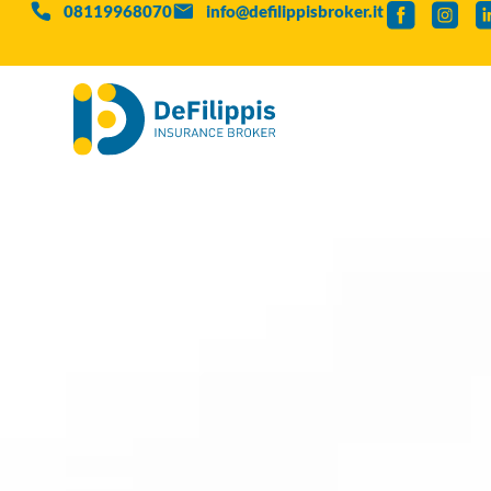
08119968070
info@defilippisbroker.it