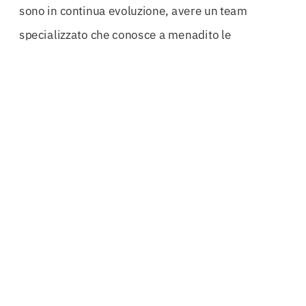
sono in continua evoluzione, avere un team
specializzato che conosce a menadito le
procedure di
svincolo
e le garanzie fideiussorie è
un vantaggio competitivo. Questo permette alle
aziende di evitare errori costosi e di garantire che
ogni
cauzione
sia personalizzata per garantirne
l’efficienza operativa e la conformità.
Ma quale impatto reale hanno le
Cauzioni
Definitive Enna
sulle imprese? La risposta è
semplice: affidabilità. Ogni azienda che desidera
partecipare a gare d’appalto pubbliche deve
dimostrare la propria capacità di rispettare gli