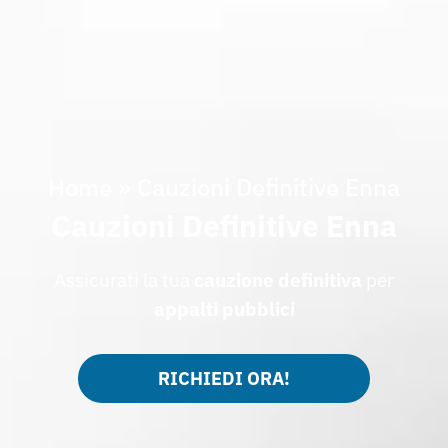
Home
»
Cauzioni Definitive Enna
Cauzioni Definitive Enna
Assicurati la tua
cauzione
definitiva
per
appalti
pubblici
RICHIEDI ORA!