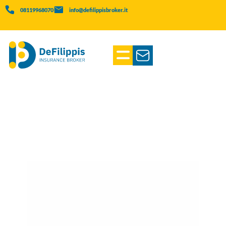
08119968070
info@defilippisbroker.it