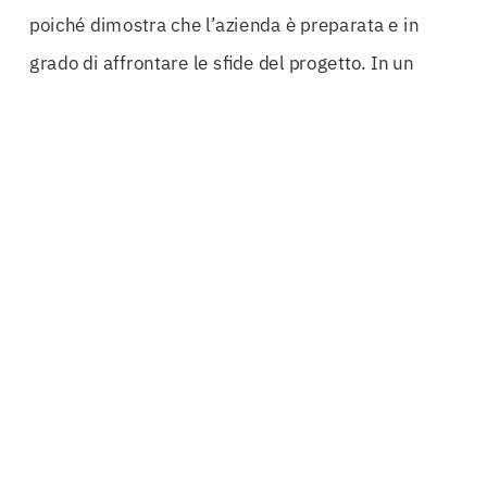
poiché dimostra che l’azienda è preparata e in
grado di affrontare le sfide del progetto. In un
mercato competitivo come quello degli
appalti
pubblici
, distinguersi è fondamentale, e una
Cauzione
Definitiva
ben gestita è un ottimo modo
per farlo.
Inoltre, il supporto nella transizione dalla
garanzia
provvisoria
alla
cauzione
definitiva
è un altro
aspetto chiave del servizio. Le aziende spesso si
trovano a dover gestire più fasi di garanzia
durante il ciclo di vita di un progetto. Avere un
partner esperto che possa guidarli in questo