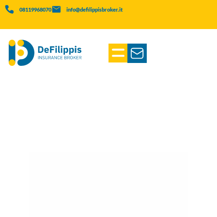
08119968070
info@defilippisbroker.it