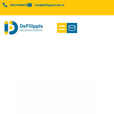
08119968070
info@defilippisbroker.it