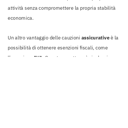
attività senza compromettere la propria stabilità
economica.
Un altro vantaggio delle cauzioni
assicurative
è la
possibilità di ottenere esenzioni fiscali, come
l’esenzione
IVA
. Questo aspetto può rivelarsi
cruciale per le aziende che operano in un contesto
dove ogni risparmio conta. Affidarsi a un esperto
nel settore delle
assicurazioni
permette di
ottimizzare i costi e massimizzare i profitti,
rendendo l’operazione più sostenibile nel lungo
periodo.