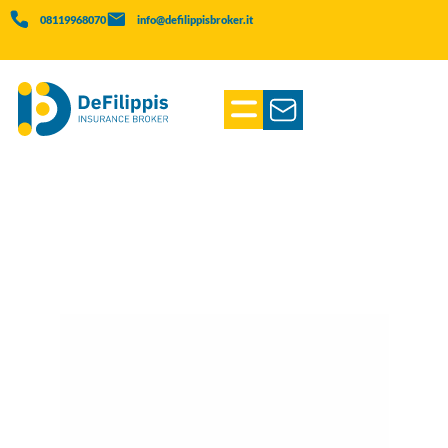
08119968070
info@defilippisbroker.it