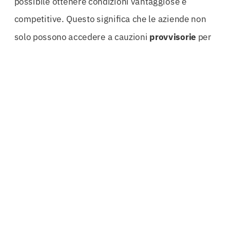
possibile ottenere condizioni vantaggiose e
competitive. Questo significa che le aziende non
solo possono accedere a cauzioni
provvisorie
per
appalti pubblici
, ma anche a
polizze
fideiussorie
che si adattano perfettamente alle loro esigenze
specifiche.
La rapidità operativa è un altro aspetto
fondamentale. In un settore dove i tempi sono
spesso determinanti, avere la possibilità di
ottenere cauzioni in tempi brevi può fare la
differenza tra vincere un appalto o perderlo. I
processi ottimizzati per l’emissione di cauzioni e